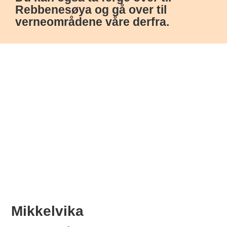
Rebbenesøya og gå over til
verneområdene våre derfra.
Mikkelvika