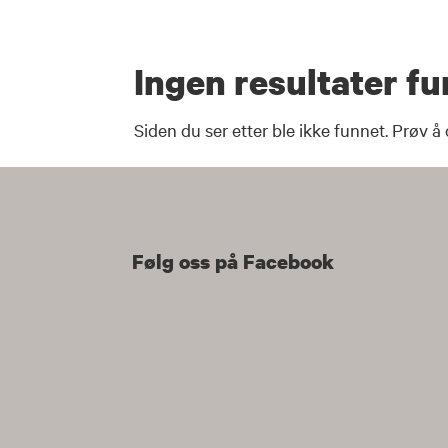
Hopp
til
innhold
Ingen resultater f
Siden du ser etter ble ikke funnet. Prøv å
Følg oss på Facebook