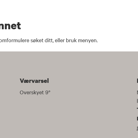
unnet
 omformulere søket ditt, eller bruk menyen.
Værvarsel
Overskyet
9
°