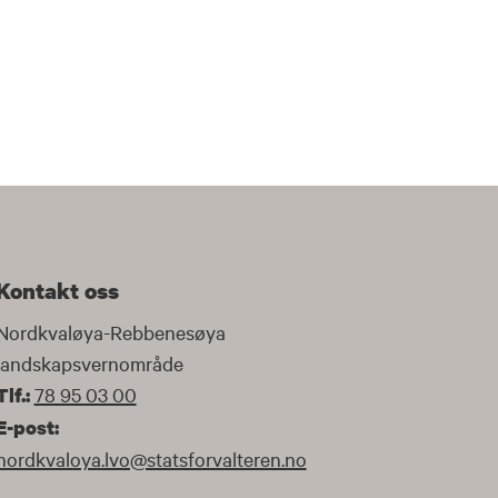
Kontakt oss
Nordkvaløya-Rebbenesøya
landskapsvernområde
78 95 03 00
Tlf.:
E-post:
nordkvaloya.lvo@statsforvalteren.no