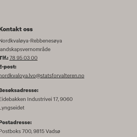
Kontakt oss
Nordkvaløya-Rebbenesøya
landskapsvernområde
78 95 03 00
Tlf.:
E-post:
nordkvaloya.lvo@statsforvalteren.no
Besøksadresse:
Eidebakken Industrivei 17, 9060
Lyngseidet
Postadresse:
Postboks 700, 9815 Vadsø